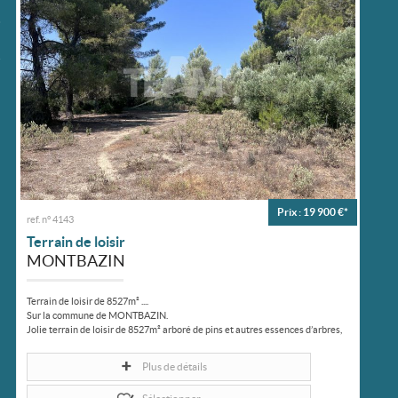
Ma sélection
0
Prix : 19 900 €*
ref. n° 4143
Terrain de loisir
MONTBAZIN
Terrain de loisir de 8527m² ....
Sur la commune de MONTBAZIN.
Jolie terrain de loisir de 8527m² arboré de pins et autres essences d’arbres,
clôturé sur la majeure partie et sécurisé...
Plus de détails