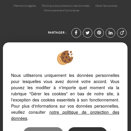
Mentions Légales
Politique de protection des données
Gérer les cookies
Notre barème d'honoraires
PARTAGER :
Nous utiliserons uniquement les données personnelles
Afin de vous offrir un confort de lecture permanent, depuis votre PC, votre
pour lesquelles vous avez donné votre accord. Vous
tablette ou votre smartphone, notre site s’adapte automatiquement aux
pouvez les modifier à n'importe quel moment via la
différents types d'écrans
rubrique "Gérer les cookies" en bas de notre site, à
l'exception des cookies essentiels à son fonctionnement.
Pour plus d'informations sur vos données personnelles,
veuillez consulter
notre politique de protection des
Logiciel transaction
données
.
Création site internet
Référencement immobilier