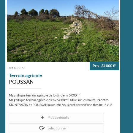
Prix : 34 000 €*
ref. n° 8677
Terrain agricole
POUSSAN
Magnifique terrain agricole de loisir d'env 5 000m²
Magnifique terrain agricole d'env 5 000m², situé sur les hauteurs entre
MONTBAZIN et POUSSAN au calme. Vous profiterez d'une très belle vue
dégagée à...
Plus de détails
Sélectionner