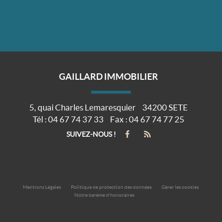
GAILLARD IMMOBILIER
5, quai Charles Lemaresquier
34200
SETE
Tél :
04 67 74 37 33
Fax :
04 67 74 77 25
SUIVEZ-NOUS !
Mentions Légales
Politique de protection des données
Gérer les cookies
Notre barème d'honoraires