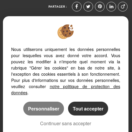
PARTAGER :
Nous utiliserons uniquement les données personnelles
Afin de vous offrir un confort de lecture permanent, depuis votre PC, votre
pour lesquelles vous avez donné votre accord. Vous
tablette ou votre smartphone, notre site s’adapte automatiquement aux
pouvez les modifier à n'importe quel moment via la
différents types d'écrans
rubrique "Gérer les cookies" en bas de notre site, à
l'exception des cookies essentiels à son fonctionnement.
Pour plus d'informations sur vos données personnelles,
veuillez consulter
notre politique de protection des
Logiciel de transaction
données
.
Site internet immobilier
Référencement site immobilier
Personnaliser
Tout accepter
Continuer sans accepter