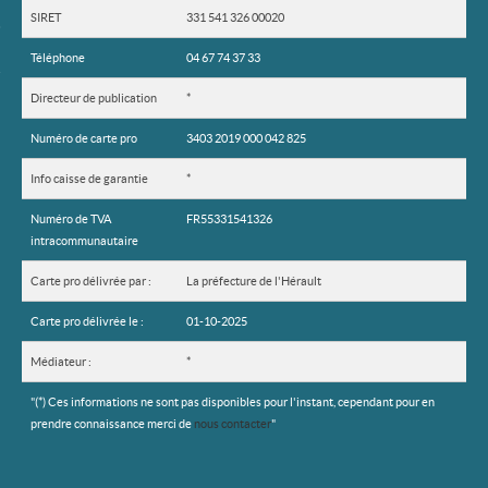
Ma sélection
0
SIRET
331 541 326 00020
Téléphone
04 67 74 37 33
Directeur de publication
*
Numéro de carte pro
3403 2019 000 042 825
Info caisse de garantie
*
Numéro de TVA
FR55331541326
intracommunautaire
Carte pro délivrée par :
La préfecture de l'Hérault
Carte pro délivrée le :
01-10-2025
Médiateur :
*
"(*) Ces informations ne sont pas disponibles pour l'instant, cependant pour en
prendre connaissance merci de
nous contacter
"