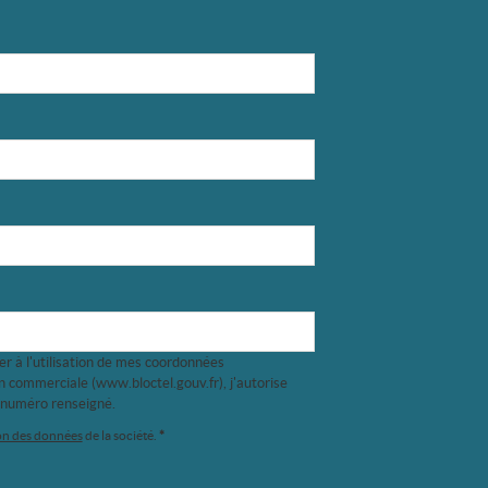
er à l'utilisation de mes coordonnées
on commerciale (
www.bloctel.gouv.fr
), j'autorise
 numéro renseigné.
ion des données
de la société.
*