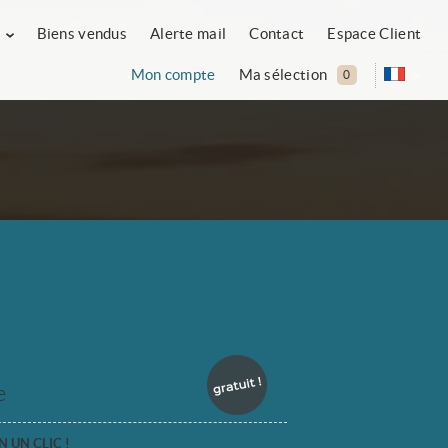
s
Biens vendus
Alerte mail
Contact
Espace Client
Mon compte
Ma sélection
0
e
 UN CLIC !