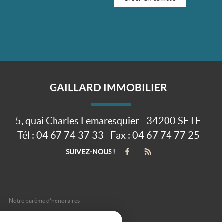
GAILLARD IMMOBILIER
5, quai Charles Lemaresquier
34200
SETE
Tél :
04 67 74 37 33
Fax :
04 67 74 77 25
SUIVEZ-NOUS !
Notre barème d'honoraires