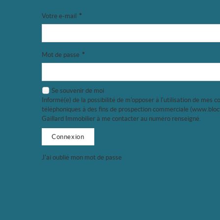
Votre e-mail
*
Mot de passe
*
Se souvenir de moi
Informé(e) de la possibilité de m'opposer à l'utilisation de mes 
téléphoniques à des fins de prospection commerciale (
www.bloct
Gaillard Immobilier à me contacter au numéro renseigné.
J'ai oublié mon mot de passe