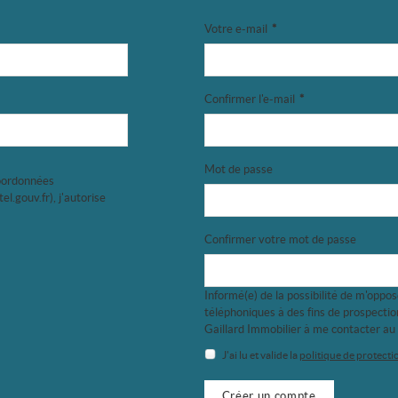
Votre e-mail
*
Confirmer l'e-mail
*
Mot de passe
coordonnées
el.gouv.fr
), j'autorise
Confirmer votre mot de passe
Informé(e) de la possibilité de m'oppos
téléphoniques à des fins de prospecti
Gaillard Immobilier à me contacter au
J'ai lu et valide la
politique de protect